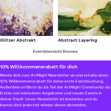
Glitzer Abstrakt
Abstract Layering
Eventübersicht Bremen
10% Willkommensrabatt für dich
Melde dich zum ArtNight Newsletter an und erhalte einen
10% Willkommensrabatt für deine erste Eventbuchung.
Außerdem erfährst du als Teil der ArtNight Community als
Erstes von exklusiven Angeboten und neuen Events in
deiner Stadt. Unser Newsletter ist kostenlos und du
kannst dich jederzeit wieder davon abmelden.