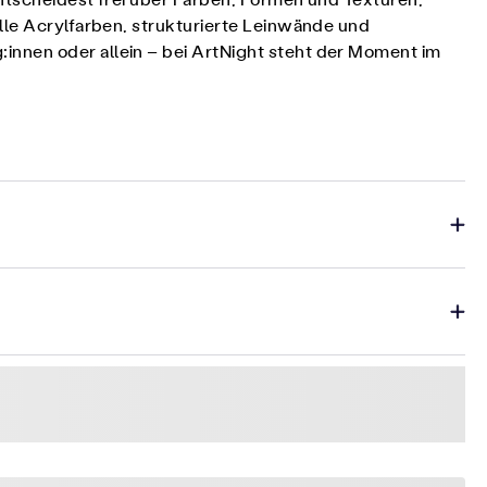
entscheidest frei über Farben, Formen und Texturen,
lle Acrylfarben, strukturierte Leinwände und
innen oder allein – bei ArtNight steht der Moment im