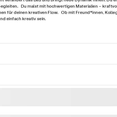
icht verändert das Bild und bringt neue Dynamik hinein. Du 
begleiten. Du malst mit hochwertigen Materialien – kraftvo
 für deinen kreativen Flow. Ob mit Freund*innen, Kolleg:
d einfach kreativ sein.