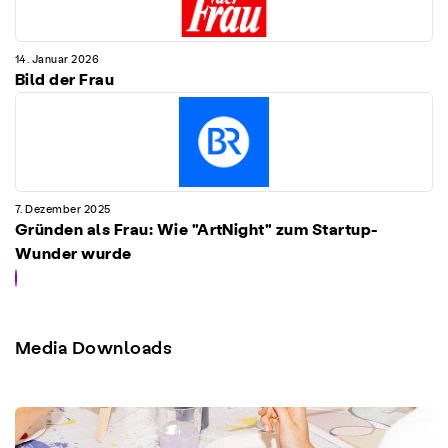
14. Januar 2026
Bild der Frau
7. Dezember 2025
Gründen als Frau: Wie "ArtNight" zum Startup-
Wunder wurde
Item
1
of
Media Downloads
2