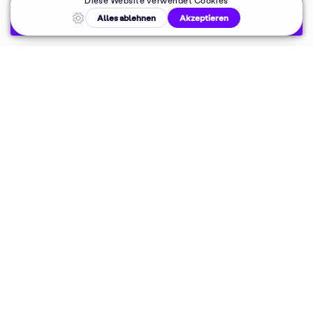
Pressekontakt
Malkurse in
deiner Nähe
Dein 10%
Willkommensrabatt