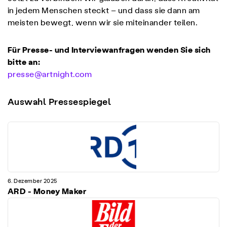
in jedem Menschen steckt – und dass sie dann am
meisten bewegt, wenn wir sie miteinander teilen.
Für Presse- und Interviewanfragen wenden Sie sich
bitte an:
presse@artnight.com
Auswahl Pressespiegel
6. Dezember 2025
12
ARD - Money Maker
T
T
u