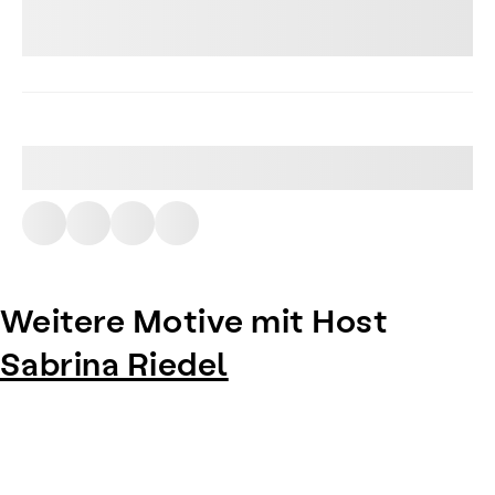
Weitere Motive mit Host
Sabrina Riedel
Item
1
of