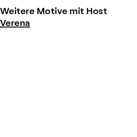
Weitere Motive mit Host
Verena
Item
1
of
0