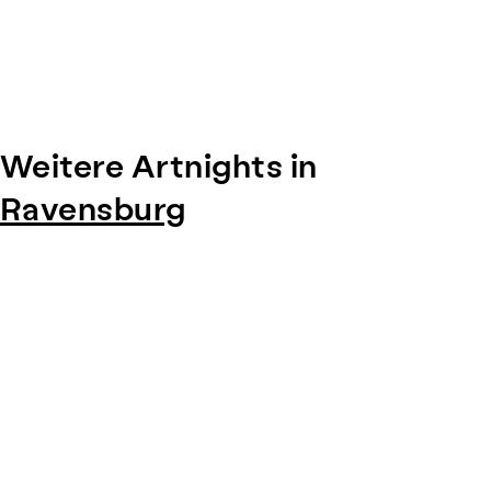
Weitere Artnights in
Ravensburg
Item
1
of
0