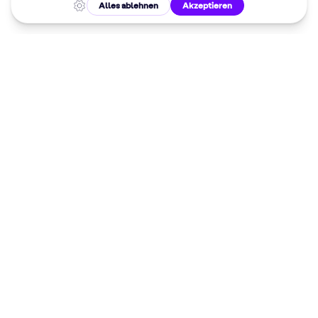
Malkurse in
deiner Nähe
Dein 10%
Willkommensrabatt