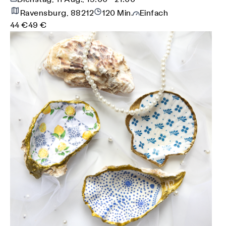
Ravensburg, 88212
120 Min.
Einfach
44 €
49 €