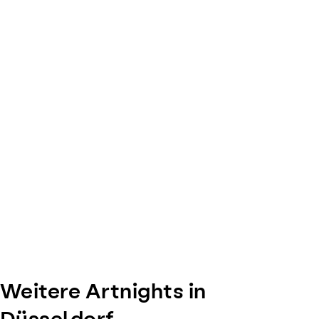
of
0
Weitere Artnights in
Düsseldorf