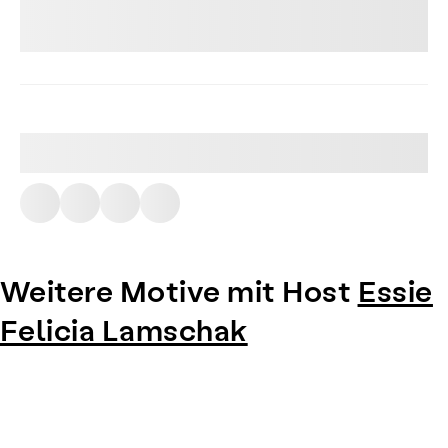
Weitere Motive mit Host
Essie
Felicia Lamschak
Item
1