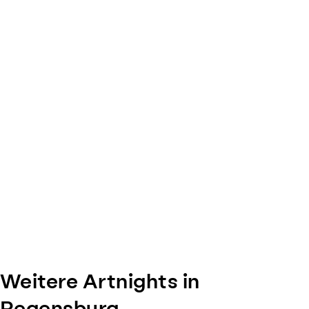
of
0
Weitere Artnights in
Regensburg