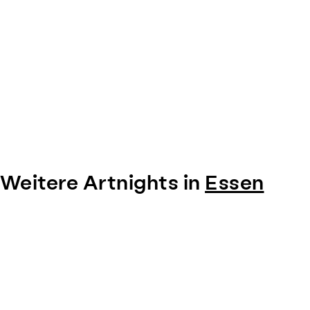
Weitere Artnights in
Essen
Item
1
of
0