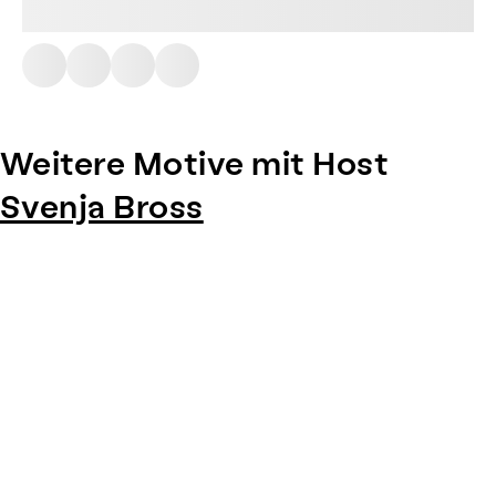
Weitere Motive mit Host
Svenja Bross
Item
1
of
0