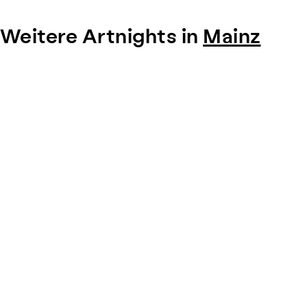
Weitere Artnights in
Mainz
Item
1
of
0