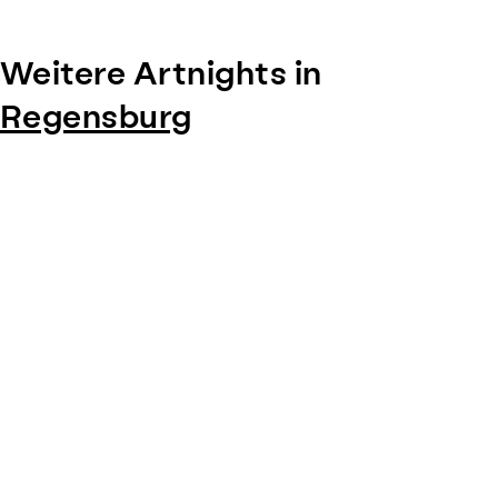
Weitere Artnights in
Regensburg
Item
1
of
0