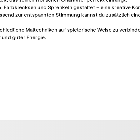
it, das seinen fröhlichen Charakter perfekt einfängt.
n, Farbklecksen und Sprenkeln gestaltet – eine kreative Ko
. Passend zur entspannten Stimmung kannst du zusätzlich ei
schiedliche Maltechniken auf spielerische Weise zu verbind
t und guter Energie.