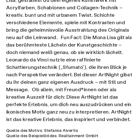
Lisa, gestaltest du dein eigenes Kunstwerk mit
Acrylfarben, Schablonen und Collagen-Technik –
kreativ, bunt und mit urbanem Twist. Schichte
verschiedene Elemente, spiele mit Kontrasten und
bring die geheimnisvolle Ausstrahlung des Originals
neu auf die Leinwand. Fun Fact: Die Mona Lisa gilt als
das berühmteste Lächeln der Kunstgeschichte –
doch niemand weiß genau, ob sie wirklich lächelt.
Leonardo da Vinci nutzte eine raffinierte
Schattierungstechnik („Sfumato“), die ihren Blick je
nach Perspektive verändert. Bei dieser ArtNight gibst
du ihr deinen ganz eigenen Ausdruck – mit Stil und
Message. Ob allein, mit Freund*innen oder als
kreative Auszeit für dich: Diese ArtNight ist das
perfekte Erlebnis, um dich neu auszudrücken und ein
ikonisches Motiv ganz neu zu interpretieren. ArtNight
ist das kreative Erlebnis, das inspiriert und verbindet.
Quelle des Motivs: Stefanos Alvertis
Quelle des Beispielbildes: Realtainment GmbH