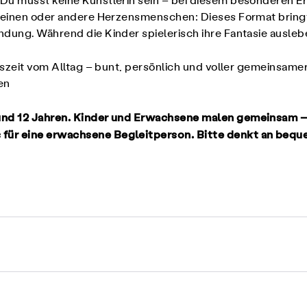
Du musst keine Künstlerin sein – bei diesem besonderen Erl
 Kleinen oder andere Herzensmenschen: Dieses Format brin
ndung. Während die Kinder spielerisch ihre Fantasie ausle
uszeit vom Alltag – bunt, persönlich und voller gemeinsame
en
 und 12 Jahren. Kinder und Erwachsene malen gemeinsam –
 für eine erwachsene Begleitperson. Bitte denkt an bequ