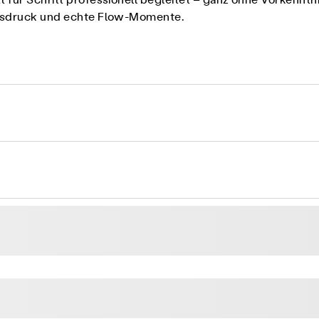
 für Schritt professionell begleitet – ganz ohne Vorkenntni
 Ausdruck und echte Flow-Momente.