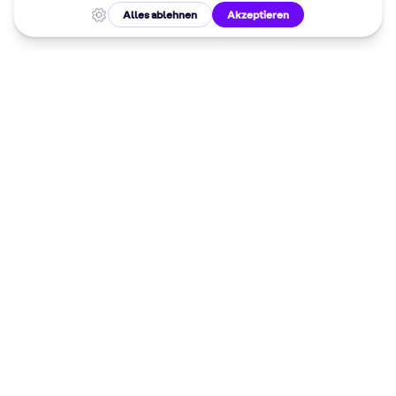
Malkurse in
deiner Nähe
Dein 10%
Willkommensrabatt