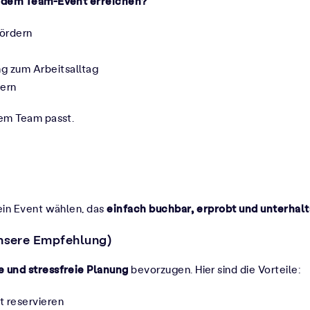
t dem Team-Event erreichen?
ördern
 zum Arbeitsalltag
tern
inem Team passt.
einfach buchbar, erprobt und unterhal
 ein Event wählen, das
nsere Empfehlung)
e und stressfreie Planung
bevorzugen. Hier sind die Vorteile:
t
reservieren