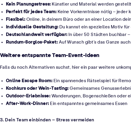
Kein Planungsstress:
Künstler und Material werden gestellt
Perfekt für jedes Team:
Keine Vorkenntnisse nötig – jeder
Flexibel:
Online, in deinem Büro oder an einer Location dei
Individuelle Gestaltung:
Du kannst ein spezielles Motiv fü
Deutschlandweit verfügbar:
In über 50 Städten buchbar – 
Rundum-Sorglos-Paket:
Auf Wunsch gibt’s das Ganze auch a
Weitere entspannte Team-Event-Ideen
Falls du noch Alternativen suchst, hier ein paar weitere unkomp
Online Escape Room:
Ein spannendes Rätselspiel für Rem
Kochkurs oder Wein-Tasting:
Gemeinsames Genusserlebnis,
Outdoor-Erlebnisse:
Wanderungen, Bogenschießen oder ein
After-Work-Dinner:
Ein entspanntes gemeinsames Essen
3. Dein Team einbinden – Stress vermeiden