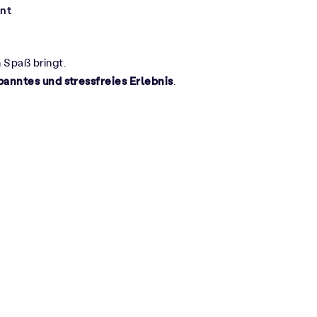
ent
 Spaß bringt.
panntes und stressfreies Erlebnis
.