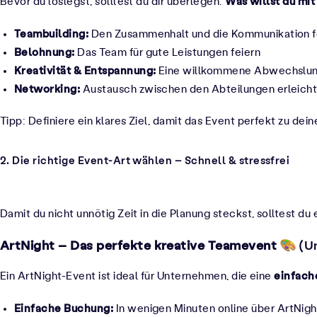
Was willst du mi
Bevor du loslegst, solltest du dir überlegen:
Teambuilding:
Den Zusammenhalt und die Kommunikation f
Belohnung:
Das Team für gute Leistungen feiern
Kreativität & Entspannung:
Eine willkommene Abwechslung
Networking:
Austausch zwischen den Abteilungen erleich
Tipp: Definiere ein klares Ziel, damit das Event perfekt zu de
2. Die richtige Event-Art wählen – Schnell & stressfrei
Damit du nicht unnötig Zeit in die Planung steckst, solltest du
ArtNight – Das perfekte kreative Teamevent
(U
einfach
Ein ArtNight-Event ist ideal für Unternehmen, die eine
Einfache Buchung:
In wenigen Minuten online über
ArtNigh