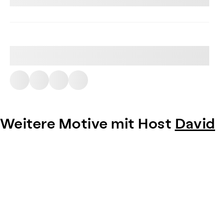
Weitere Motive mit Host
David
Item
1
of
0