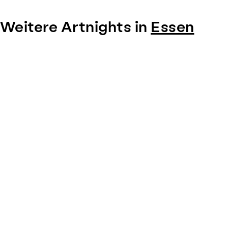
Weitere Artnights in
Essen
Item
1
of
0