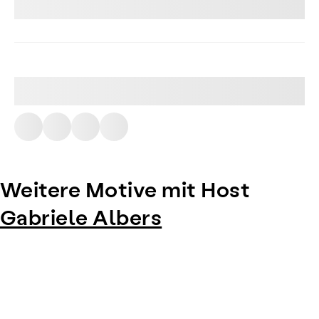
Weitere Motive mit Host
Gabriele Albers
Item
1
of
0