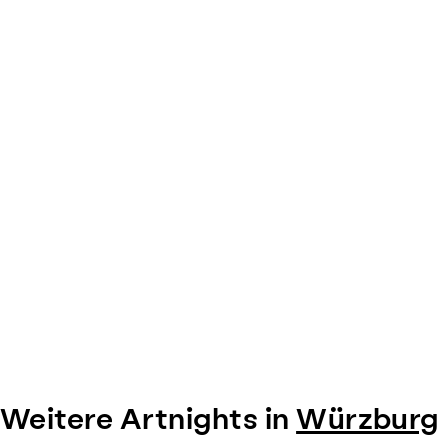
of
0
Weitere Artnights in
Würzburg