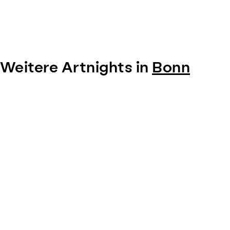
Weitere Artnights in
Bonn
Item
1
of
0