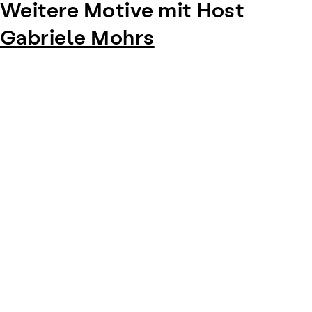
Weitere Motive mit Host
Gabriele Mohrs
Item
1
of
0