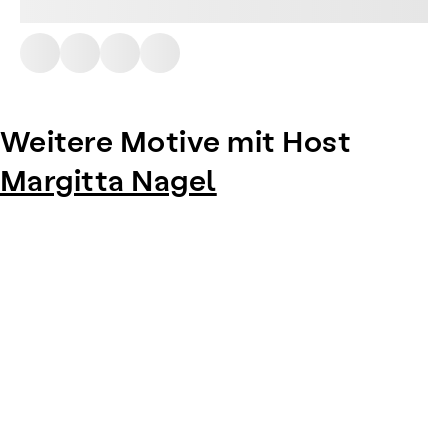
Weitere Motive mit Host
Margitta Nagel
Item
1
of
0