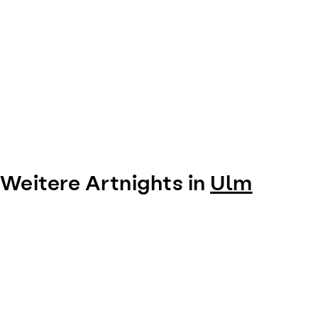
Weitere Artnights in
Ulm
Item
1
of
0