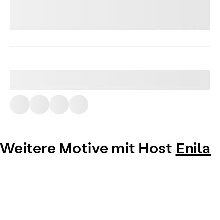
Weitere Motive mit Host
Enila
Item
1
of
0