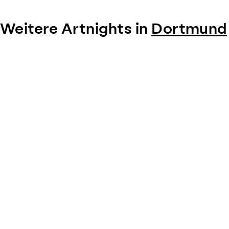
Weitere Artnights in
Dortmund
Item
1
of
0