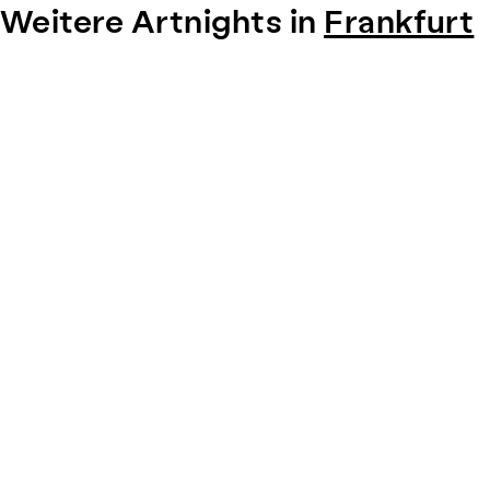
Weitere Artnights in
Frankfurt
Item
1
of
0