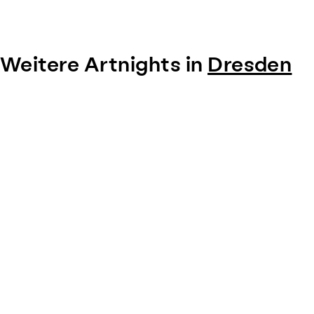
Weitere Artnights in
Dresden
Item
1
of
0