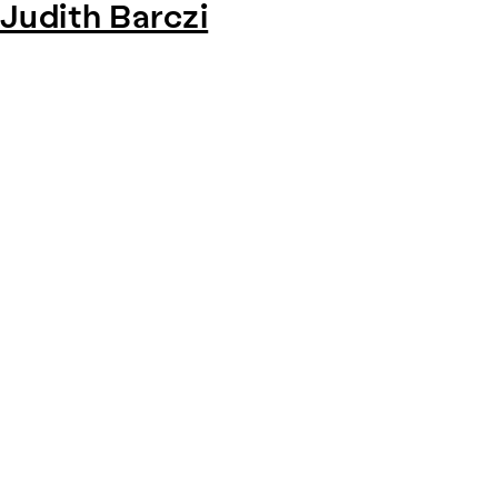
Judith Barczi
Item
1
of
0