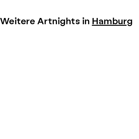
Weitere Artnights in
Hamburg
Item
1
of
0