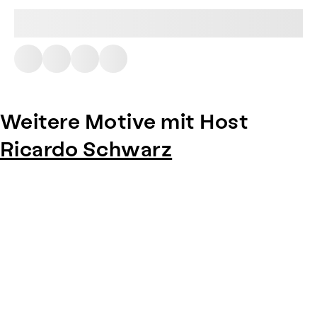
Weitere Motive mit Host
Ricardo Schwarz
Item
1
of
0