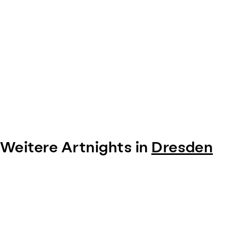
Weitere Artnights in
Dresden
Item
1
of
0