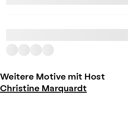
Weitere Motive mit Host
Christine Marquardt
Item
1
of
0