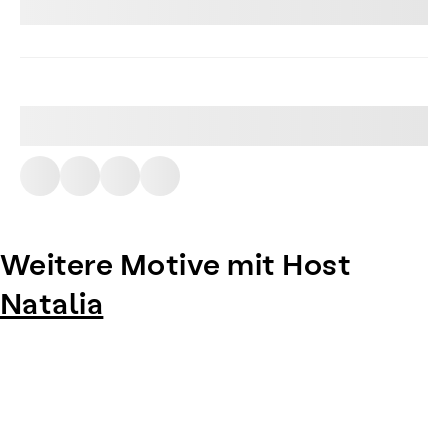
Weitere Motive mit Host
Natalia
Item
1
of
0