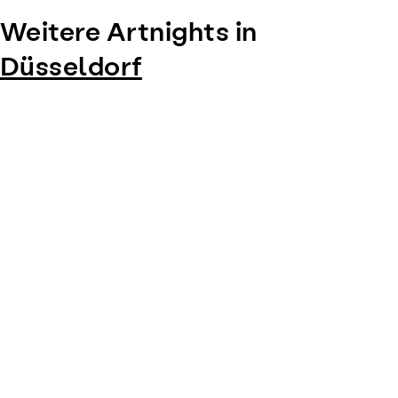
Weitere Artnights in
Düsseldorf
Item
1
of
0