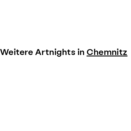
Weitere Artnights in
Chemnitz
Item
1
of
0