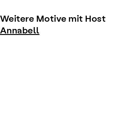
Weitere Motive mit Host
Annabell
Item
1
of
0