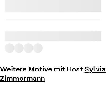
Weitere Motive mit Host
Sylvia
Zimmermann
Item
1
of