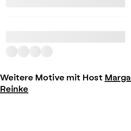
Weitere Motive mit Host
Marga
Reinke
Item
1
of
0