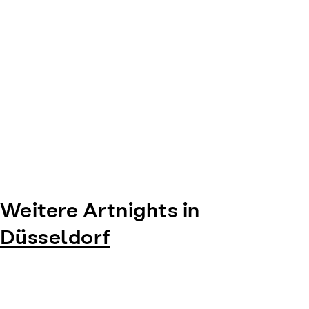
Weitere Artnights in
Düsseldorf
Item
1