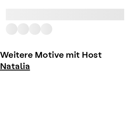
Weitere Motive mit Host
Natalia
Item
1
of
0