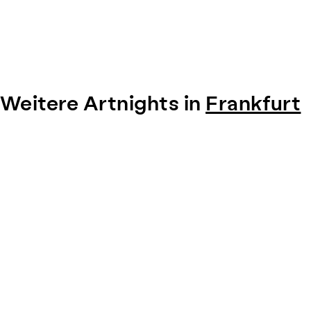
Weitere Artnights in
Frankfurt
Item
1
of
0