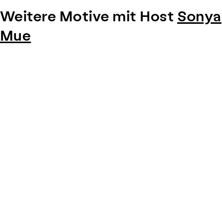
Weitere Motive mit Host
Sonya
Mue
Item
1
of
0