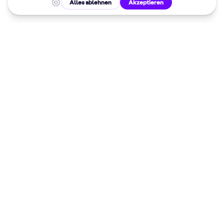
Malkurse in
deiner Nähe
Dein 10%
Willkommensrabatt