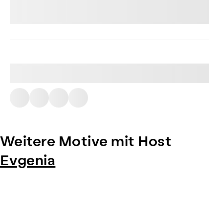
Weitere Motive mit Host
Evgenia
Item
1
of