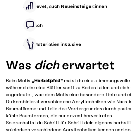
Alle Level, auch Neueinsteiger:innen
Deutsch
Alle Materialien inklusive
Was
dich
erwartet
„Herbstpfad“
Beim Motiv
malst du eine stimmungsvolle 
während einzelne Blätter sanft zu Boden fallen und sich
angedeutet, was dem Motiv eine besondere Tiefe und ei
Du kombinierst verschiedene Acryltechniken wie Nass-in
Baumstämme und Teile des Vordergrundes durch pastose 
kühle Baumformen, die nur dezent hervortreten.
So erschaffst du Schritt für Schritt dein eigenes herbst
spielerisch verschiedene Acryltechniken kennen und g