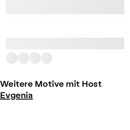
Weitere Motive mit Host
Evgenia
Item
1
of