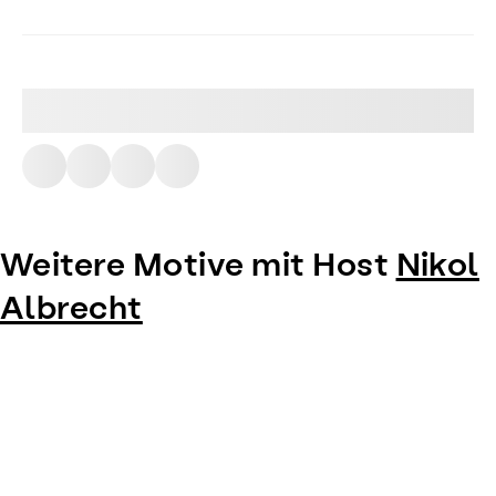
Weitere Motive mit Host
Nikol
Albrecht
Item
1
of
0