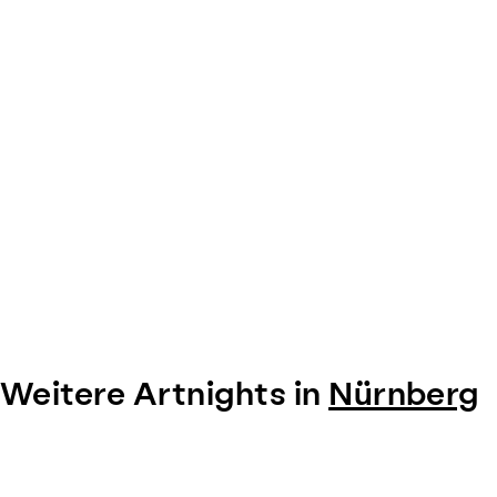
Weitere Artnights in
Nürnberg
Item
1