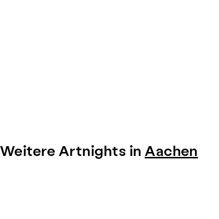
Weitere Artnights in
Aachen
Item
1
of