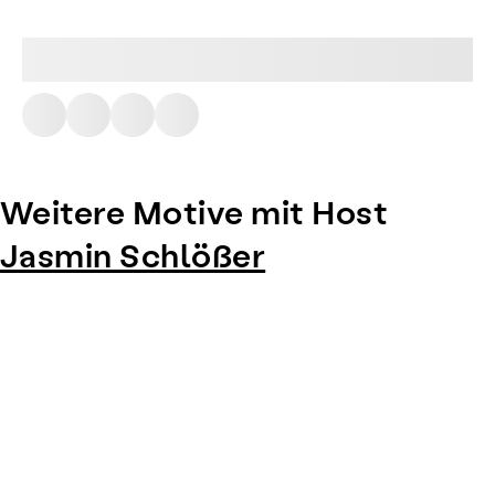
Weitere Motive mit Host
Jasmin Schlößer
Item
1
of
0