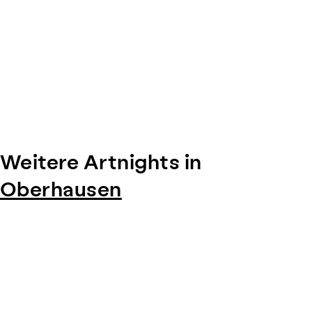
Weitere Artnights in
Oberhausen
Item
1
of
0