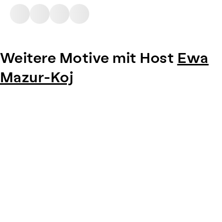
Weitere Motive mit Host
Ewa
Mazur-Koj
Item
1
of
0