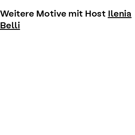
Weitere Motive mit Host
Ilenia
Belli
Item
1
of
0