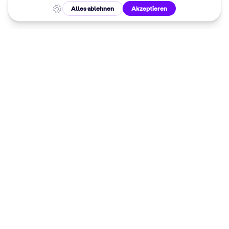
Malkurse in
deiner Nähe
Dein 10%
Willkommensrabatt