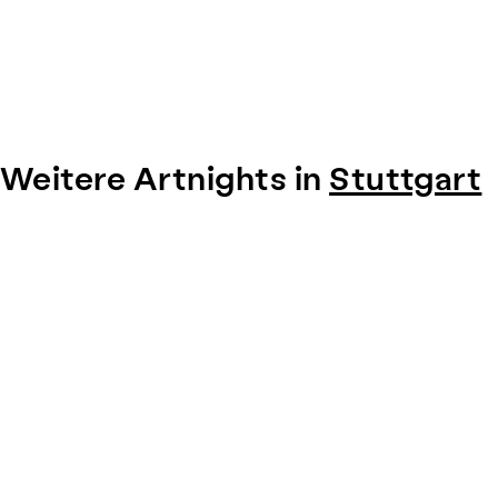
Weitere Artnights in
Stuttgart
Item
1
of
0