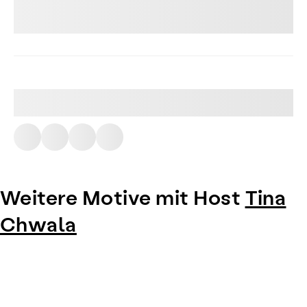
Weitere Motive mit Host
Tina
Chwala
Item
1
of