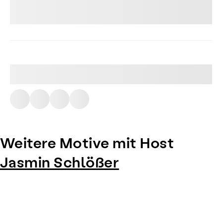
Weitere Motive mit Host
Jasmin Schlößer
Item
1
of