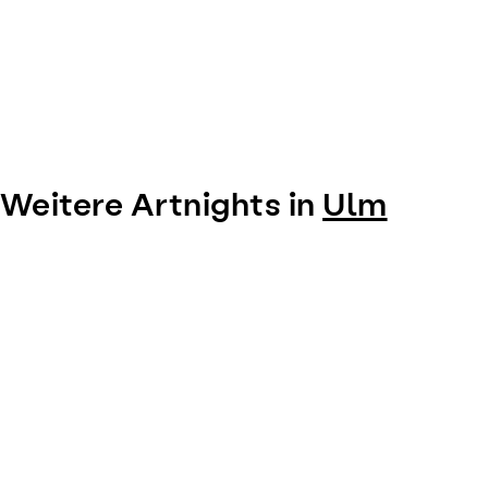
Weitere Artnights in
Ulm
Item
1
of
0