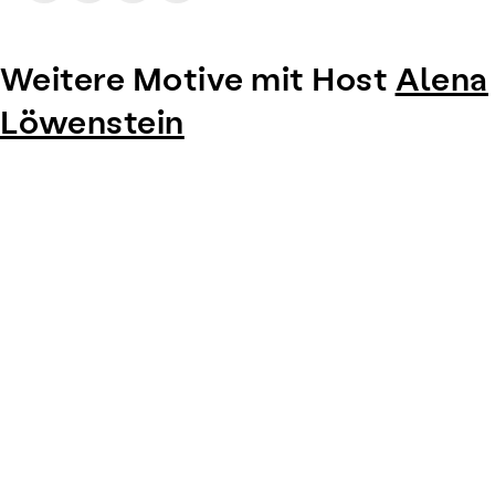
Weitere Motive mit Host
Alena
Löwenstein
Item
1
of
0