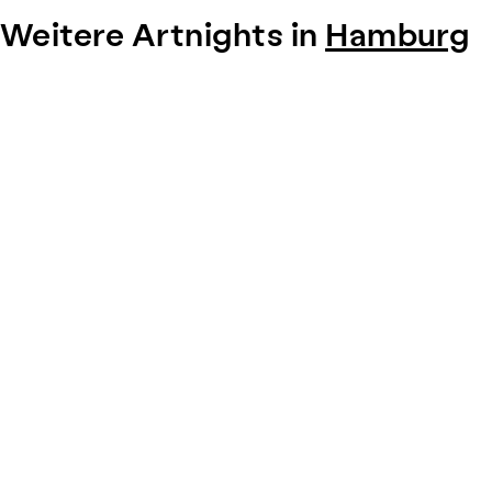
Weitere Artnights in
Hamburg
Item
1
of
0