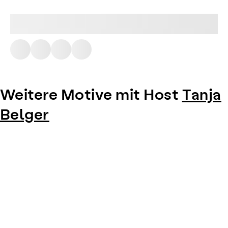
Weitere Motive mit Host
Tanja
Belger
Item
1
of
0