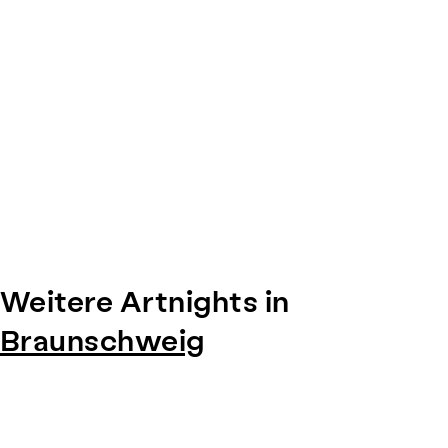
Weitere Artnights in
Braunschweig
Item
1