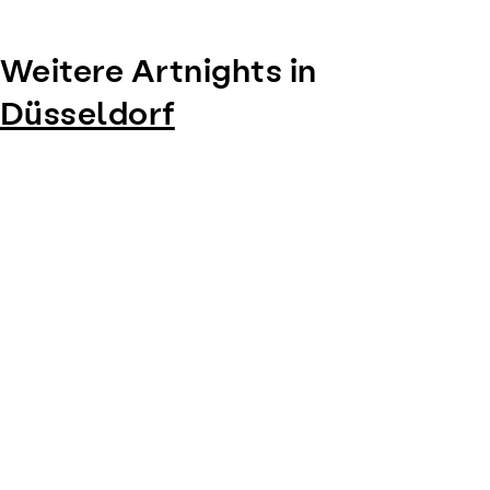
Weitere Artnights in
Düsseldorf
Item
1
of
0